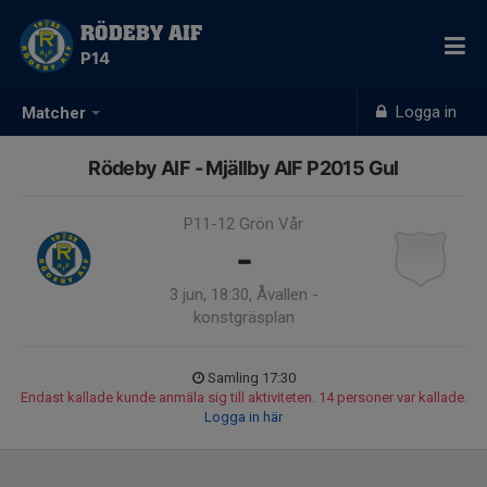
RÖDEBY AIF
P14
Logga in
Matcher
Rödeby AIF - Mjällby AIF P2015 Gul
P11-12 Grön Vår
-
3 jun, 18:30, Åvallen -
konstgräsplan
Samling 17:30
Endast kallade kunde anmäla sig till aktiviteten. 14 personer var kallade.
Logga in här