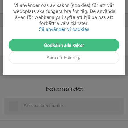
Vi använder oss av kakor (cookies) för att vår
Yaroslav Ilchenko
webbplats ska fungera bra för dig. De används
även för webbanalys i syfte att hjälpa oss att
Ledare
förbättra våra tjänster.
Så använder vi cookies
Andreas Thestrup
Tränare
Godkänn alla kakor
David Scicluna
Tränare
Bara nödvändiga
Referat
Inget referat skrivet