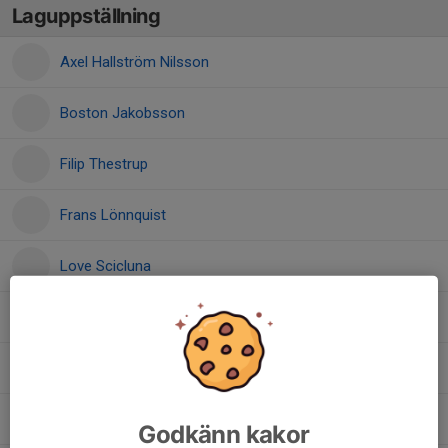
Laguppställning
Axel Hallström Nilsson
Boston Jakobsson
Filip Thestrup
Frans Lönnquist
Love Scicluna
Lucas Löfgren
Oscar Esbjörnsson
Vilgot Bondesson
Godkänn kakor