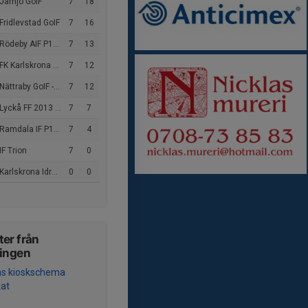
 Jämjö GoIF
7
18
Fridlevstad GoIF
7
16
Rödeby AIF P13 Blå
7
13
 Karlskrona P2013 Svart
7
12
ttraby GoIF -2013 Gul Svart
7
12
Lyckå FF 2013 Vit
7
7
Ramdala IF P13-12
7
4
IF Trion
7
0
rlskrona Idrottsakademi IF
0
0
er från
ningen
ns kioskschema
kat