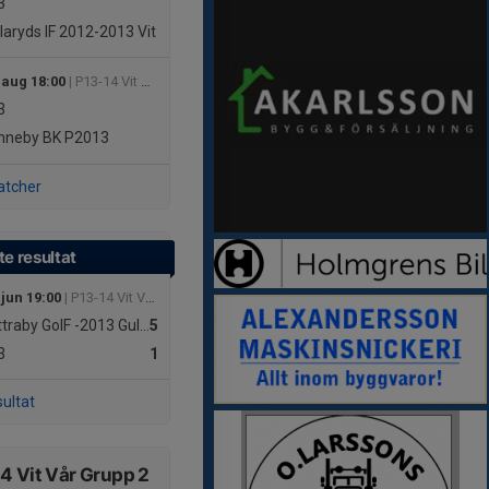
3
laryds IF 2012-2013 Vit
 aug 18:00
| P13-14 Vit Höst Grupp 1
3
nneby BK P2013
atcher
e resultat
 jun 19:00
| P13-14 Vit Vår Grupp 3
raby GoIF -2013 Gul Svart
5
3
1
sultat
4 Vit Vår Grupp 2