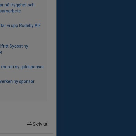
sar på trygghet och
 samarbete
rtar vi upp Rödeby AIF
lfritt Sydost ny
or
s mureri ny guldsponsor
verken ny sponsor
Skriv ut