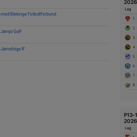
2026
Lag
 med Blekinge Fotbollförbund
1. S
2. 
Jämjö GoIF
3. Nä
4. N
 Jämshögs IF
5. IFK 
6. 
7. Be
8. 
P13-1
2026
Lag