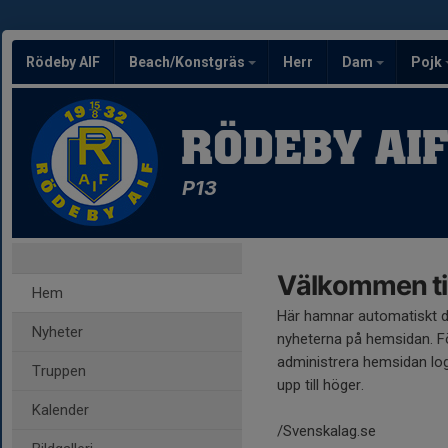
Rödeby AIF
Beach/Konstgräs
Herr
Dam
Pojk
RÖDEBY AI
P13
Välkommen til
Hem
Här hamnar automatiskt 
Nyheter
nyheterna på hemsidan. Fö
administrera hemsidan log
Truppen
upp till höger.
Kalender
/Svenskalag.se