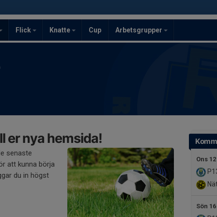
Flick
Knatte
Cup
Arbetsgrupper
F
l er nya hemsida!
Komm
de senaste
Ons 12
r att kunna börja
P1
gar du in högst
Nät
Sön 16