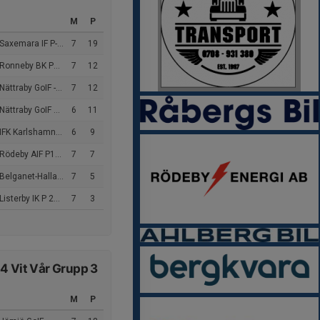
M
P
axemara IF P-2013 blå
7
19
Ronneby BK P2013
7
12
ttraby GoIF -2013 Gul Gul
7
12
ättraby GoIF Svart
6
11
Karlshamn Pojkar 13-14 år P 2013 Vit
6
9
Rödeby AIF P13 Vit
7
7
lganet-Hallabro IF (7m)
7
5
Listerby IK P 2013
7
3
4 Vit Vår Grupp 3
M
P