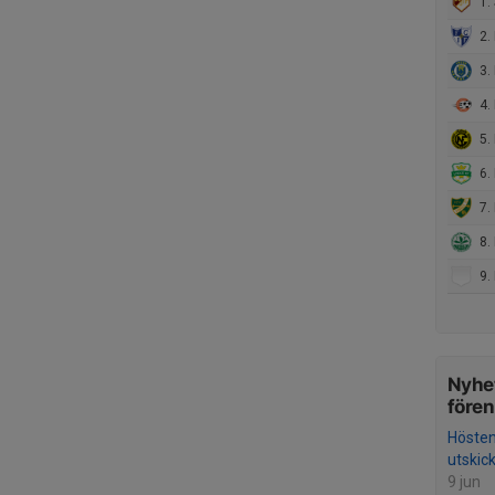
1.
2. 
3. 
4. FK
5. Nä
6. 
7. 
8. 
9. Ka
Nyhet
före
Höste
utskic
9 jun