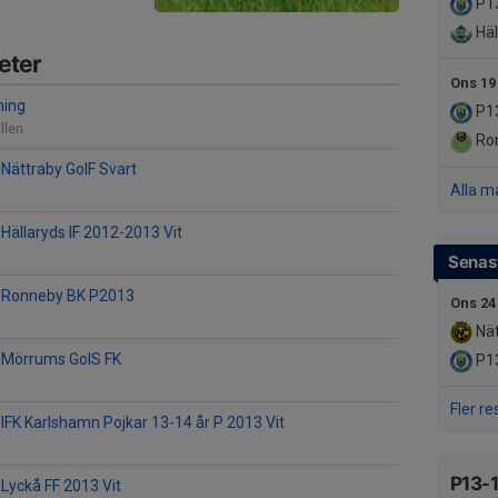
P1
Häl
eter
Ons 19
ning
P1
llen
Ro
Nättraby GoIF Svart
Alla m
Hällaryds IF 2012-2013 Vit
Senast
 Ronneby BK P2013
Ons 24
Nätt
 Mörrums GoIS FK
P1
Fler re
IFK Karlshamn Pojkar 13-14 år P 2013 Vit
P13-1
Lyckå FF 2013 Vit