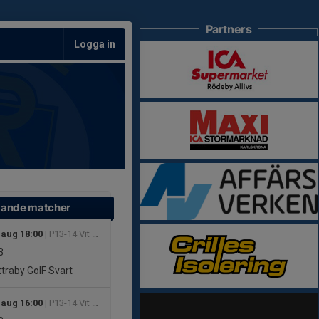
Partners
Logga in
ande matcher
 aug 18:00
| P13-14 Vit Höst Grupp 1
3
traby GoIF Svart
 aug 16:00
| P13-14 Vit Höst Grupp 2