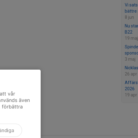
Vi sat
bättre
8 jun
Nu sta
B22
19 maj
Spinde
spons
3 maj
Nickla
26 apr
Affärs
2026
att vår
19 apr
 används även
t förbättra
ändiga