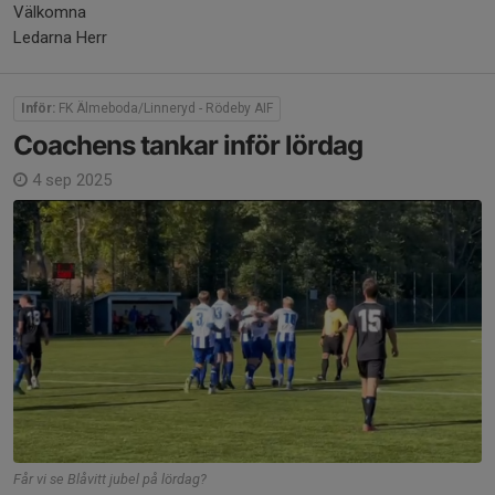
Välkomna
Ledarna Herr
Inför:
FK Älmeboda/Linneryd - Rödeby AIF
Coachens tankar inför lördag
4 sep 2025
Får vi se Blåvitt jubel på lördag?