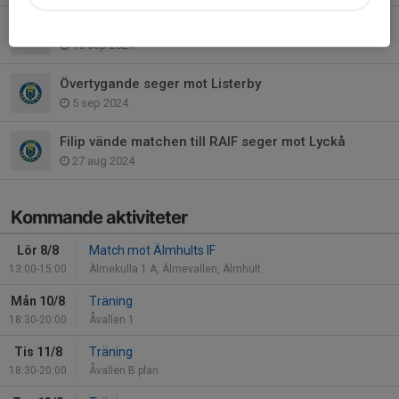
Assistkungen blev derbyhjälte i slaget om Allatorp
15 sep 2024
Övertygande seger mot Listerby
5 sep 2024
Filip vände matchen till RAIF seger mot Lyckå
27 aug 2024
Kommande aktiviteter
Lör 8/8
Match mot Älmhults IF
13:00-15:00
Älmekulla 1 A, Älmevallen, Älmhult
Mån 10/8
Träning
18:30-20:00
Åvallen 1
Tis 11/8
Träning
18:30-20:00
Åvallen B plan