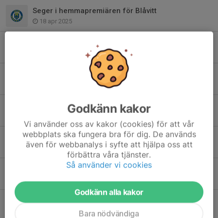
Seger i hemmapremiären för Blåvitt
18 apr 2025
Misstag kostade tre poäng i premiären
18 apr 2025
DM-Guld P18
24 okt 2024
Godkänn kakor
Seger, serieseger, segerfest och storpublik
15 okt 2024
Vi använder oss av kakor (cookies) för att vår
webbplats ska fungera bra för dig. De används
Storseger mot Märserum ger rafflande avslutning
även för webbanalys i syfte att hjälpa oss att
4 okt 2024
förbättra våra tjänster.
Så använder vi cookies
Studs tillbaka och tre poäng på kontot
25 sep 2024
Godkänn alla kakor
Tung eftermiddag i Jämshög
25 sep 2024
Bara nödvändiga