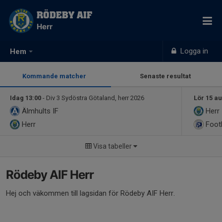
RÖDEBY AIF
Herr
Logga in
Hem
Kommande matcher
Senaste resultat
Idag 13:00
- Div 3 Sydöstra Götaland, herr 2026
Lör 15 au
Älmhults IF
Herr
Herr
Footb
Visa tabeller
Rödeby AIF Herr
Hej och väkommen till lagsidan för Rödeby AIF Herr.