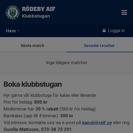
RÖDEBY AIF
Klubbstugan
Logga in
Hem
Nästa match
Senaste resultat
Inga tidigare matcher
Boka klubbstugan
Hyr gärna vår klubbstuga för kalas eller liknande
Pris för heldag:
800 kr
Medlemmar har
30 % rabatt
(560 kr för heldag).
Barnkalas (upp till 4 timmar):
300 kr
Vid intresse, kontakta oss via e-post på
kansli@raif.se
eller ring
Gunilla Mattsson, 073-38 73 291
.