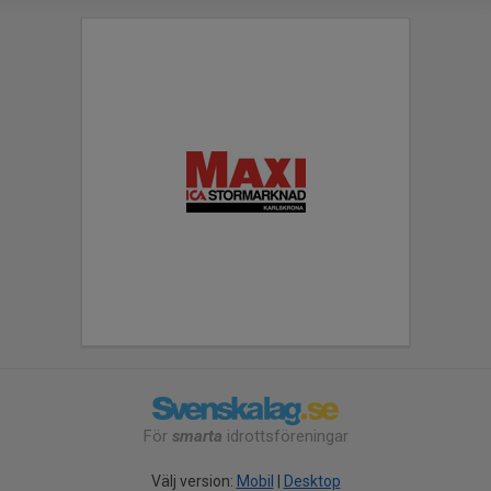
För
smarta
idrottsföreningar
Välj version:
Mobil
|
Desktop