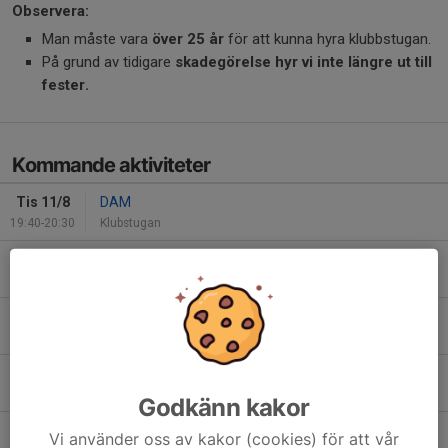
Observera:
Man måste vara
över 25 år
för att kunna hyra klubbstugan.
På grund av tidigare
skadegörelse hyr vi inte längre ut till
fester.
Kommande aktiviteter
Tis 11/8
DAM
19:40-20:30
Klubstugan
Lör 15/8
Samling Herrar Div3
13:00-18:00
Klubbstugan
Sön 16/8
Kalas Anna Hellstadius medlem
14:00-18:00
Klubbstugan
Tis 18/8
DAM
19:40-20:30
Klubstugan
Godkänn kakor
Tis 25/8
DAM
Vi använder oss av kakor (cookies) för att vår