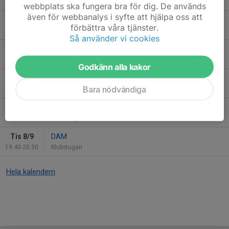
19:40-20:30
Klubstugan
webbplats ska fungera bra för dig. De används
även för webbanalys i syfte att hjälpa oss att
Lör 29/8
Samling Herrar Div 3
förbättra våra tjänster.
12:09-17:00
Klubbstugan
Så använder vi cookies
Sön 30/8
Omar kalas ej medlem 800kr
08:00-23:59
Klubbstugan
Godkänn alla kakor
Tis 1/9
DAM
Bara nödvändiga
19:40-20:30
Klubstugan
Sön 6/9
Samling Herrar Div3
11:00-15:00
Klubbstugan
Tis 8/9
DAM
19:40-20:30
Klubstugan
Hela kalendern