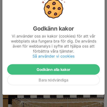
Välkommen till Wämöparken midsommarafton 2023.
Godkänn kakor
Vi samarbetar med Karlskrona Kommun och anordnar bland
annat lotterier med fina priser, fiskdamm, lyckohjul, och
Vi använder oss av kakor (cookies) för att vår
försäljning av midsommarfika, korv och glass.
webbplats ska fungera bra för dig. De används
Hoppas att vi...
även för webbanalys i syfte att hjälpa oss att
Läs mer
förbättra våra tjänster.
Så använder vi cookies
Bronspokal i Kristianstad Arena Cup
Godkänn alla kakor
26 feb 2023
0 kommentarer
Bara nödvändiga