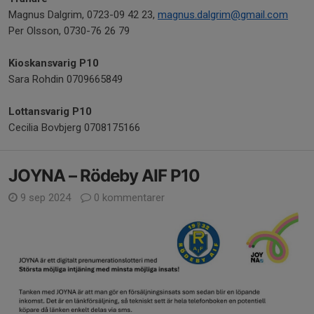
Magnus Dalgrim, 0723-09 42 23,
magnus.dalgrim@gmail.com
Per Olsson, 0730-76 26 79
Kioskansvarig P10
Sara Rohdin 0709665849
Lottansvarig P10
Cecilia Bovbjerg 0708175166
JOYNA – Rödeby AIF P10
9 sep 2024
0 kommentarer