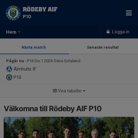
RÖDEBY AIF
P10
Logga in
Hem
Nästa match
Senaste resultat
Pågår nu
- P16 Div.1 2026 Östra Götaland
Älmhults IF
P10
Visa tabeller
Välkomna till Rödeby AIF P10