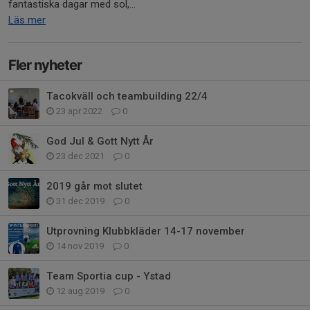
fantastiska dagar med sol,...
Läs mer
Fler nyheter
Tacokväll och teambuilding 22/4
23 apr 2022
0
God Jul & Gott Nytt År
23 dec 2021
0
2019 går mot slutet
31 dec 2019
0
Utprovning Klubbkläder 14-17 november
14 nov 2019
0
Team Sportia cup - Ystad
12 aug 2019
0