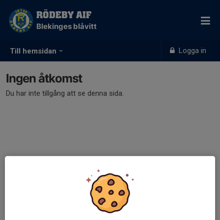
RÖDEBY AIF
Blekinges blåvitt
Logga in
Till hemsidan
Ingen åtkomst
Du har inte tillgång att se denna sida.