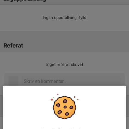
Ingen uppställning ifylld
Referat
Inget referat skrivet
Tabell
P16 Div.1 2026 Östra