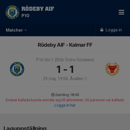
RÖDEBY AIF
P10
Logga in
Matcher
Rödeby AIF - Kalmar FF
P16 Div.1 2026 Östra Götaland
1 - 1
29 maj, 19:00, Åvallen 1
Samling 18:00
Endast kallade kunde anmäla sig till aktiviteten. 20 personer var kallade.
Logga in här
Laguppställning