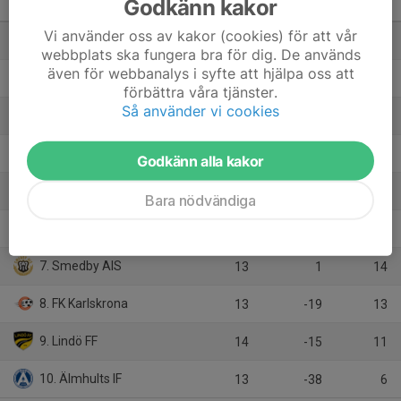
Godkänn kakor
Götaland
M
+/-
P
Vi använder oss av kakor (cookies) för att vår
1. Kalmar FF
13
48
31
webbplats ska fungera bra för dig. De används
även för webbanalys i syfte att hjälpa oss att
2. Jönköpings Södra IF
14
31
31
förbättra våra tjänster.
Så använder vi cookies
3. Rödeby AIF
13
26
26
4. Linköping FC
13
12
23
Godkänn alla kakor
5. IK Östria Lambohov
13
-24
18
Bara nödvändiga
6. Oskarshamns AIK
13
-22
17
7. Smedby AIS
13
1
14
8. FK Karlskrona
13
-19
13
9. Lindö FF
14
-15
11
10. Älmhults IF
13
-38
6