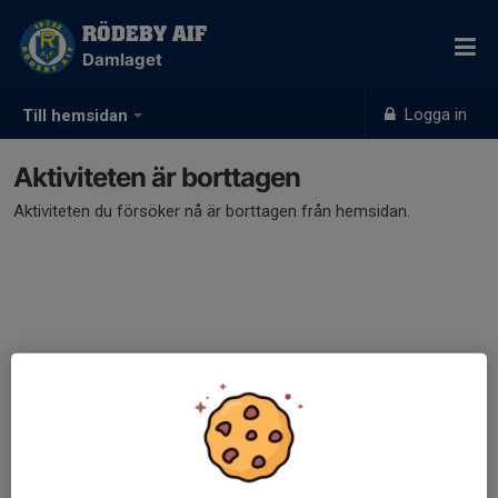
RÖDEBY AIF
Damlaget
Logga in
Till hemsidan
Aktiviteten är borttagen
Aktiviteten du försöker nå är borttagen från hemsidan.