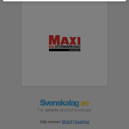
För
smarta
idrottsföreningar
Välj version:
Mobil
|
Desktop