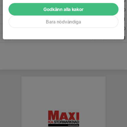
2026
13
0
0
0
Godkänn alla kakor
2025
22
0
0
0
2024
17
0
0
1
Bara nödvändiga
2023
1
0
0
0
Totalt
53
0
0
1