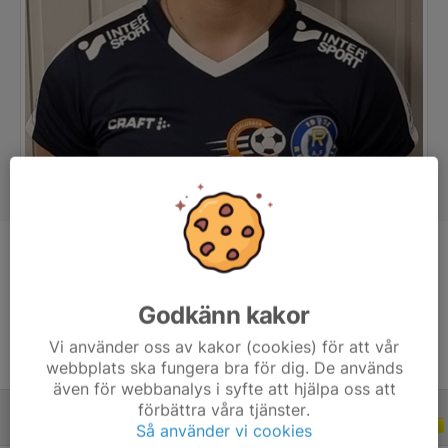
Position
Mittfältare
Ålder
19 år
Godkänn kakor
Vi använder oss av kakor (cookies) för att vår
webbplats ska fungera bra för dig. De används
även för webbanalys i syfte att hjälpa oss att
förbättra våra tjänster.
ALLA SERIER
ALLA ÅR
Så använder vi cookies