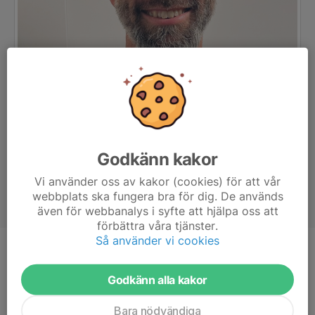
Godkänn kakor
Vi använder oss av kakor (cookies) för att vår
webbplats ska fungera bra för dig. De används
även för webbanalys i syfte att hjälpa oss att
förbättra våra tjänster.
Så använder vi cookies
Titel
Assisterande Tränare
Ålder
47 år
Godkänn alla kakor
Bara nödvändiga