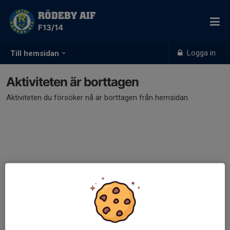
RÖDEBY AIF
F13/14
Logga in
Till hemsidan
Aktiviteten är borttagen
Aktiviteten du försöker nå är borttagen från hemsidan.