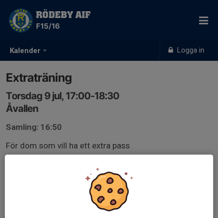
RÖDEBY AIF
F15/16
Logga in
Kalender
Extraträning
Torsdag 9 jul, 17:00-18:30
Åvallen
Samling: 16:50
För dom som vill ha ett extra pass
Inriktning teknik och avslut