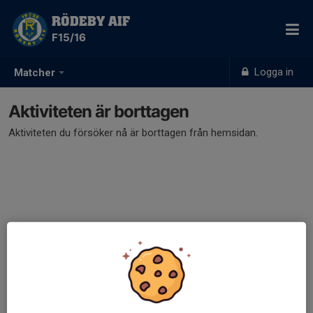
RÖDEBY AIF
F15/16
Logga in
Matcher
Aktiviteten är borttagen
Aktiviteten du försöker nå är borttagen från hemsidan.