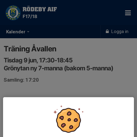
RÖDEBY AIF
F17/18
Logga in
Kalender
Träning Åvallen
Tisdag 9 jun, 17:30-18:45
Grönytan ny 7-manna (bakom 5-manna)
Samling: 17:20