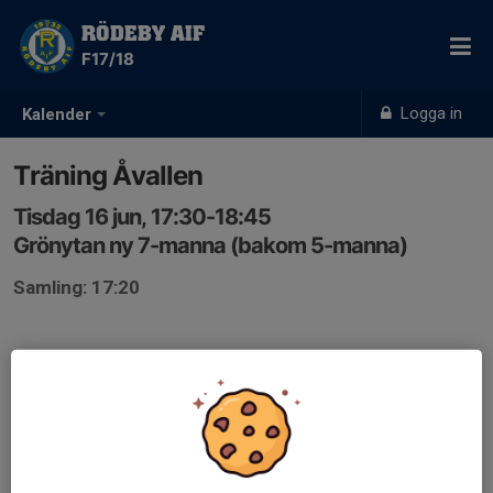
RÖDEBY AIF
F17/18
Logga in
Kalender
Träning Åvallen
Tisdag 16 jun, 17:30-18:45
Grönytan ny 7-manna (bakom 5-manna)
Samling: 17:20