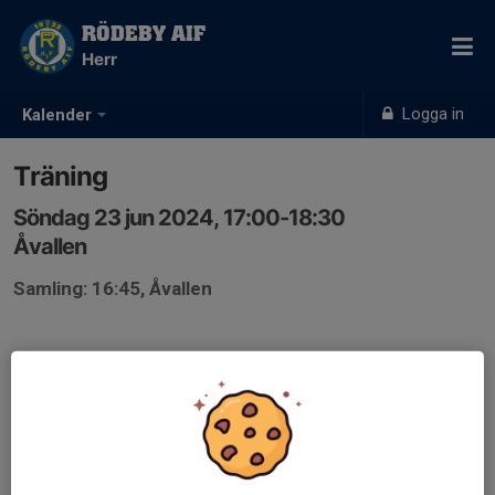
RÖDEBY AIF
Herr
Logga in
Kalender
Träning
Söndag 23 jun 2024, 17:00-18:30
Åvallen
Samling: 16:45, Åvallen