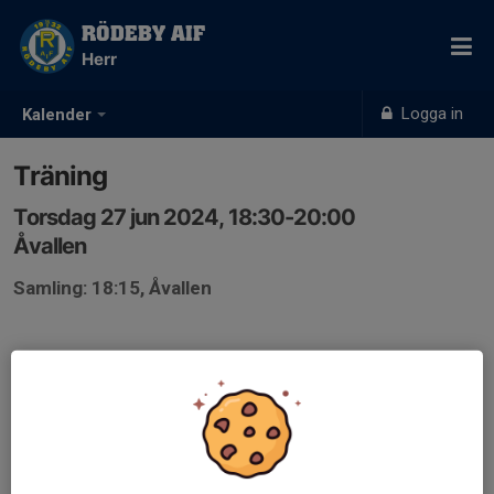
RÖDEBY AIF
Herr
Logga in
Kalender
Träning
Torsdag 27 jun 2024, 18:30-20:00
Åvallen
Samling: 18:15, Åvallen