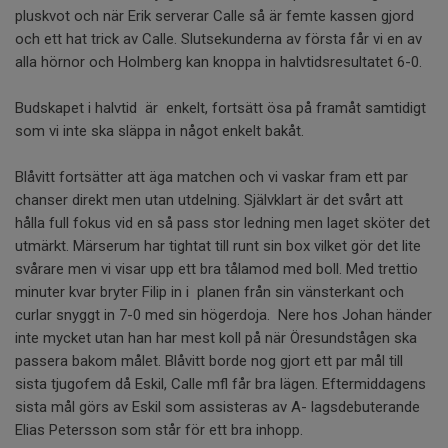
pluskvot och när Erik serverar Calle så är femte kassen gjord
och ett hat trick av Calle. Slutsekunderna av första får vi en av
alla hörnor och Holmberg kan knoppa in halvtidsresultatet 6-0.
Budskapet i halvtid är enkelt, fortsätt ösa på framåt samtidigt
som vi inte ska släppa in något enkelt bakåt.
Blåvitt fortsätter att äga matchen och vi vaskar fram ett par
chanser direkt men utan utdelning. Självklart är det svårt att
hålla full fokus vid en så pass stor ledning men laget sköter det
utmärkt. Märserum har tightat till runt sin box vilket gör det lite
svårare men vi visar upp ett bra tålamod med boll. Med trettio
minuter kvar bryter Filip in i planen från sin vänsterkant och
curlar snyggt in 7-0 med sin högerdoja. Nere hos Johan händer
inte mycket utan han har mest koll på när Öresundstågen ska
passera bakom målet. Blåvitt borde nog gjort ett par mål till
sista tjugofem då Eskil, Calle mfl får bra lägen. Eftermiddagens
sista mål görs av Eskil som assisteras av A- lagsdebuterande
Elias Petersson som står för ett bra inhopp.