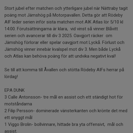
Stort jubel efter matchen och ytterligare jubel när Nättraby tagit
poäng mot Jämshög på Motorpavallen. Detta gör att Rödeby
AIF leder serien inför sista matchen mot AIK Atlas lör 5/10 kl
14:00. Förutsättningarna är klara, vid vinst så vinner Blåvitt
serien och avancerar till div 3 2025. Oavgjort räcker om
Jämshög förlorar eller spelar oavgjort mot Lyckå. Förlust och
Jämshög vinner innebär kvalspel mot div 3. Men både Lyckå
och Atlas kan behöva poäng för att undvika negativt kval!
Se till att komma till Åvallen och stötta Rödeby AIFs herrar på
lördag!
EPA DUNK
3 Calle Antonsson- tre mål en assist och ett ständigt hot för
motståndarna
2 Filip Persson- dominerade vänsterkanten och krönte det med
ett snyggt mål
1 Viggo Brolin- bollvinnare, hittade bra yta offensivt, mål och
assist.