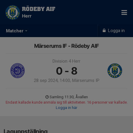
RÖDEBY AIF
Herr
Logga in
Matcher
Märserums IF - Rödeby AIF
Division 4 Herr
0 - 8
28 sep 2024, 14:00, Märserums IP
Samling 11:30, Åvallen
Endast kallade kunde anmäla sig till aktiviteten. 16 personer var kallade.
Logga in här
Laguppställning