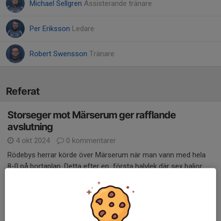
Michael Sellgren
Assisterande tränare
Per Eriksson
Ledare
Robert Swensson
Tränare
Referat
Storseger mot Märserum ger rafflande
avslutning
4 okt 2024
0 kommentarer
Rödebys herrar körde över Märserum när man vann med hela
8-0 på bortaplan. Detta efter en första halvlek där sex baljor
landade i nätet bakom hemmakeepern med bud på fler mål.
Blåvitt tog omgående tag i matchen och redan efter sju minuter
kom Filip loss på vänsterkanten, inlägget möttes upp av Calle
som snyggt satte bollen i nätet på volley. En lysande start i en