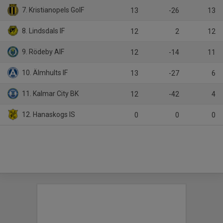
7. Kristianopels GoIF
13
-26
13
8. Lindsdals IF
12
2
12
9. Rödeby AIF
12
-14
11
10. Älmhults IF
13
-27
6
11. Kalmar City BK
12
-42
4
12. Hanaskogs IS
0
0
0