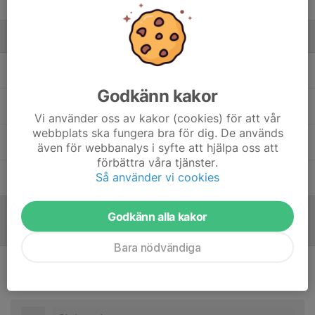
99. Asker Svensson Berup
Ledare
Jan-Erik Bertilsson
Lagresurs
Godkänn kakor
Michael Sellgren
Assisterande tränare
Vi använder oss av kakor (cookies) för att vår
webbplats ska fungera bra för dig. De används
Per Eriksson
Ledare
även för webbanalys i syfte att hjälpa oss att
förbättra våra tjänster.
Så använder vi cookies
Robert Swensson
Tränare
Godkänn alla kakor
Referat
Bara nödvändiga
Inget referat skrivet