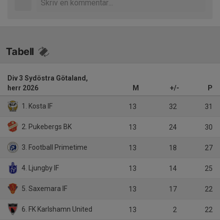
Tabell
Div 3 Sydöstra Götaland,
herr 2026
M
+/-
P
1. Kosta IF
13
32
31
2. Pukebergs BK
13
24
30
3. Football Primetime
13
18
27
4. Ljungby IF
13
14
25
5. Saxemara IF
13
17
22
6. FK Karlshamn United
13
2
22