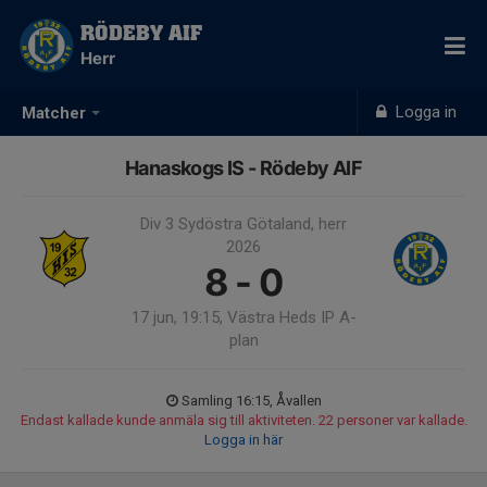
RÖDEBY AIF
Herr
Logga in
Matcher
Hanaskogs IS - Rödeby AIF
Div 3 Sydöstra Götaland, herr
2026
8 - 0
17 jun, 19:15, Västra Heds IP A-
plan
Samling 16:15, Åvallen
Endast kallade kunde anmäla sig till aktiviteten. 22 personer var kallade.
Logga in här