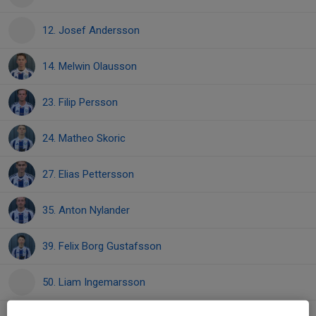
12. Josef Andersson
14. Melwin Olausson
23. Filip Persson
24. Matheo Skoric
27. Elias Pettersson
35. Anton Nylander
39. Felix Borg Gustafsson
50. Liam Ingemarsson