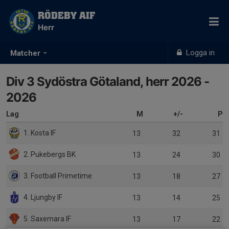
RÖDEBY AIF
Herr
Logga in
Matcher
Div 3 Sydöstra Götaland, herr 2026 -
2026
Lag
M
+/-
P
1. Kosta IF
13
32
31
2. Pukebergs BK
13
24
30
3. Football Primetime
13
18
27
4. Ljungby IF
13
14
25
5. Saxemara IF
13
17
22