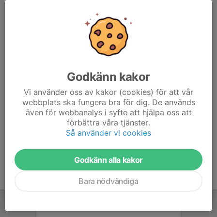
6. FK Karlshamn United
13
2
22
7. Kristianopels GoIF
13
-26
13
8. Lindsdals IF
12
2
12
9. Rödeby AIF
12
-14
11
Godkänn kakor
Vi använder oss av kakor (cookies) för att vår
10. Älmhults IF
13
-27
6
webbplats ska fungera bra för dig. De används
även för webbanalys i syfte att hjälpa oss att
11. Kalmar City BK
12
-42
4
förbättra våra tjänster.
Så använder vi cookies
12. Hanaskogs IS
0
0
0
Godkänn alla kakor
Bara nödvändiga