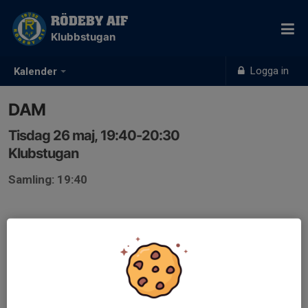
RÖDEBY AIF
Klubbstugan
Logga in
Kalender
DAM
Tisdag 26 maj, 19:40-20:30
Klubstugan
Samling: 19:40