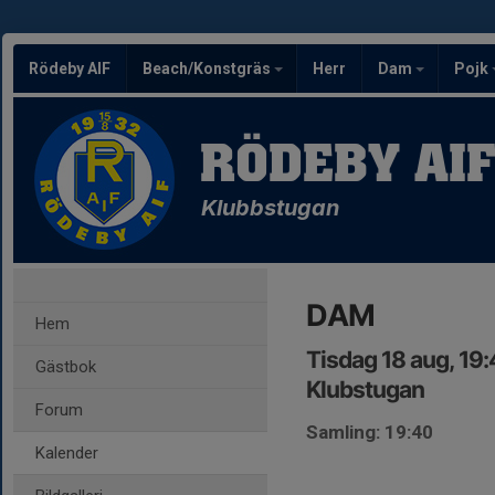
Rödeby AIF
Beach/Konstgräs
Herr
Dam
Pojk
RÖDEBY AI
Klubbstugan
DAM
Hem
Tisdag 18 aug, 19
Gästbok
Klubstugan
Forum
Samling: 19:40
Kalender