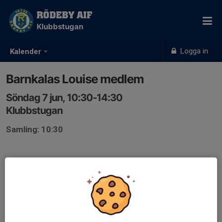
RÖDEBY AIF
Klubbstugan
Logga in
Kalender
Barnkalas Louise medlem
Söndag 7 jun, 10:30-14:30
Klubbstugan
Samling: 10:30