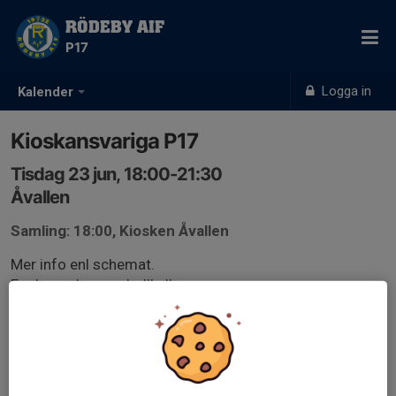
RÖDEBY AIF
P17
Logga in
Kalender
Kioskansvariga P17
Tisdag 23 jun, 18:00-21:30
Åvallen
Samling: 18:00, Kiosken Åvallen
Mer info enl schemat.
Era barn ska vara bollkallar.
Kioskschema Vecka 26.docx