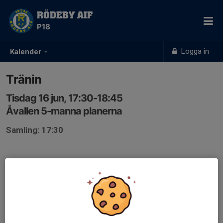
RÖDEBY AIF
P18
Logga in
Kalender
Tränin
Tisdag 16 jun, 17:30-18:45
Åvallen 5-manna planerna
Samling: 17:30