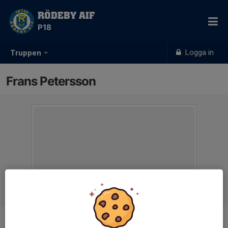
RÖDEBY AIF
P18
Logga in
Truppen
Frans Petersson
Position
-