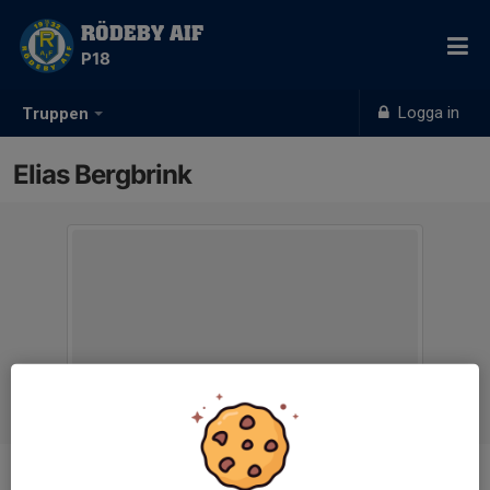
RÖDEBY AIF
P18
Logga in
Truppen
Elias Bergbrink
Position
-