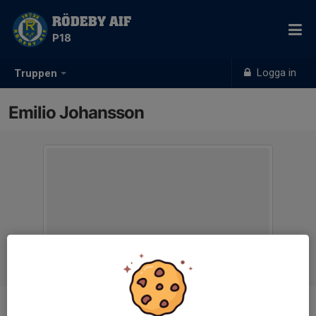
RÖDEBY AIF
P18
Logga in
Truppen
Emilio Johansson
Position
-