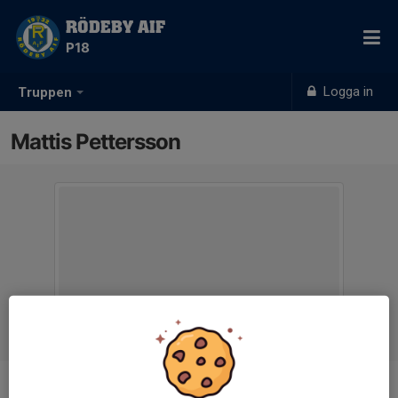
RÖDEBY AIF
P18
Logga in
Truppen
Mattis Pettersson
Position
-