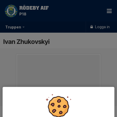
RÖDEBY AIF
P18
Logga in
Truppen
Ivan Zhukovskyi
Position
-