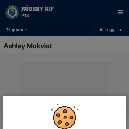
RÖDEBY AIF
P18
Logga in
Truppen
Ashley Mokvist
Position
-