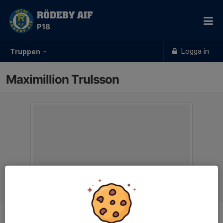
RÖDEBY AIF
P18
Logga in
Truppen
Maximillion Trulsson
Position
-