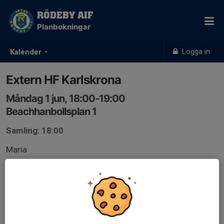
RÖDEBY AIF
Planbokningar
Logga in
Kalender
Extern HF Karlskrona
Måndag 1 jun, 18:00-19:00
Beachhanbollsplan 1
Samling: 18:00
Maria