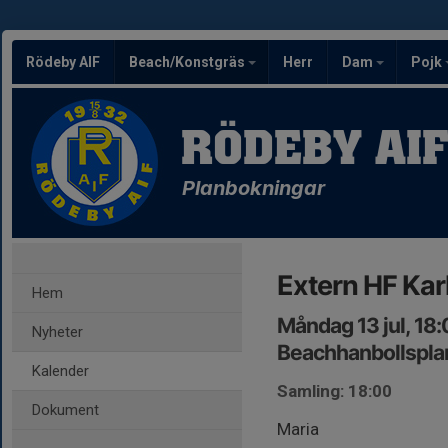
Rödeby AIF
Beach/Konstgräs
Herr
Dam
Pojk
RÖDEBY AI
Planbokningar
Extern HF Kar
Hem
Måndag 13 jul, 18
Nyheter
Beachhanbollspla
Kalender
Samling: 18:00
Dokument
Maria