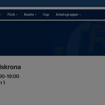
Flick
Knatte
Cup
Arbetsgrupper
F
lskrona
:00-19:00
n 1