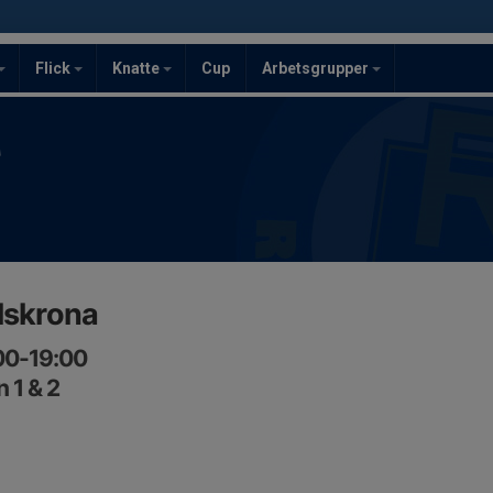
Flick
Knatte
Cup
Arbetsgrupper
F
lskrona
:00-19:00
 1 & 2