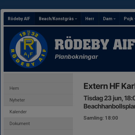
Rödeby AIF
Beach/Konstgräs
Herr
Dam
Pojk
RÖDEBY AI
Planbokningar
Extern HF Kar
Hem
Tisdag 23 jun, 18
Nyheter
Beachhanbollsplan
Kalender
Samling: 18:00
Dokument