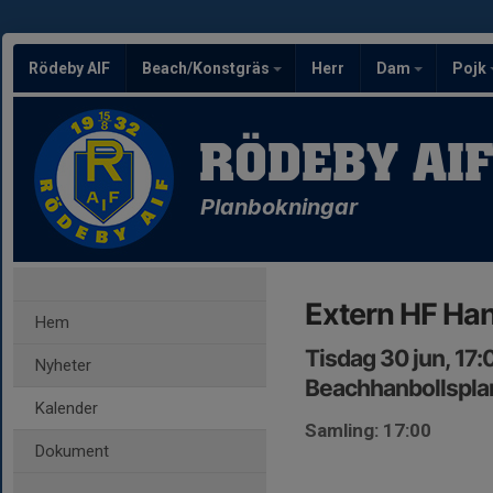
Rödeby AIF
Beach/Konstgräs
Herr
Dam
Pojk
RÖDEBY AI
Planbokningar
Extern HF Han
Hem
Tisdag 30 jun, 17
Nyheter
Beachhanbollspla
Kalender
Samling: 17:00
Dokument