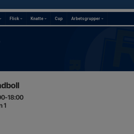
Flick
Knatte
Cup
Arbetsgrupper
F
dboll
:00-18:00
n 1