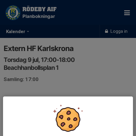
RÖDEBY AIF
Planbokningar
Logga in
Kalender
Extern HF Karlskrona
Torsdag 9 jul, 17:00-18:00
Beachhanbollsplan 1
Samling: 17:00