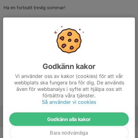
Ha en fortsatt trevlig sommar!
Isak P | Domaransvarig - RAIF
Dela nyhet
Kommentarer
Godkänn kakor
Vi använder oss av kakor (cookies) för att vår
webbplats ska fungera bra för dig. De används
även för webbanalys i syfte att hjälpa oss att
förbättra våra tjänster.
Tidigare nyheter
Så använder vi cookies
Uppdatering - Spelregler
Godkänn alla kakor
15 jul 2021
0
Bara nödvändiga