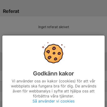
Referat
Inget referat skrivet
Tabell
Godkänn kakor
F15
M
+/-
P
Vi använder oss av kakor (cookies) för att vår
webbplats ska fungera bra för dig. De används
1. Saxemara IF/Listerby IK (F2011/2012)
5
1
12
även för webbanalys i syfte att hjälpa oss att
förbättra våra tjänster.
2. Asarums IF FK F2011/12
5
-3
10
Så använder vi cookies
3. Rödeby AIF F11/12
6
20
9