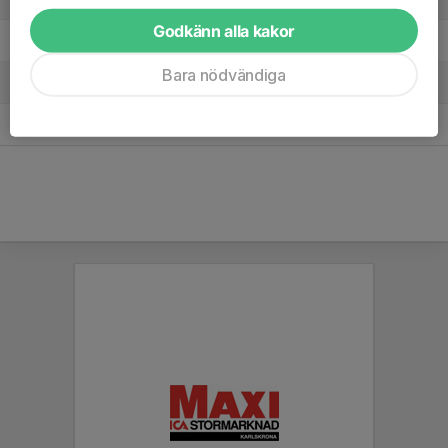
Godkänn alla kakor
4. Jämjö GoIF F11/12
5
-3
6
Bara nödvändiga
5. Ronneby BK
5
-15
1
6. Sölvesborgs GIF /Lörby IF
0
0
0