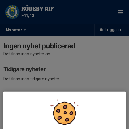
RÖDEBY AIF
F11/12
Logga in
Nyheter
Ingen nyhet publicerad
Det finns inga nyheter än.
Tidigare nyheter
Det finns inga tidigare nyheter