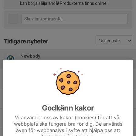
kan börja sälja ändå! Produkterna finns online!
Tidigare nyheter
Newbody
9 apr, 16:37
1
Starkt jobbat av killarna!
26 jan, 22:36
2
Mötesanteckningar, vidare beslut och sponsorpaket
19 jan, 21:19
2
Godkänn kakor
Tack för ett grymt 2025 – nu laddar vi för 2026 och fyller lagkassan!
Vi använder oss av kakor (cookies) för att vår
9 jan, 21:23
0
webbplats ska fungera bra för dig. De används
även för webbanalys i syfte att hjälpa oss att
Ekonomiskt bidrag genom fritidskortet