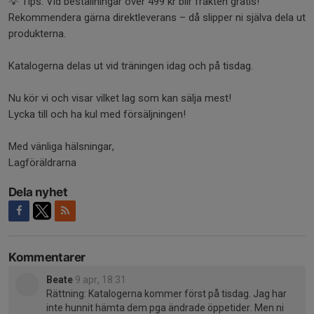
💡 Tips: Vid beställningar över 499 kr blir frakten gratis!
Rekommendera gärna direktleverans – då slipper ni själva dela ut
produkterna.
Katalogerna delas ut vid träningen idag och på tisdag.
Nu kör vi och visar vilket lag som kan sälja mest!
Lycka till och ha kul med försäljningen!
Med vänliga hälsningar,
Lagföräldrarna
Dela nyhet
Kommentarer
Beate
9 apr, 18:31
Rättning: Katalogerna kommer först på tisdag. Jag har
inte hunnit hämta dem pga ändrade öppetider. Men ni