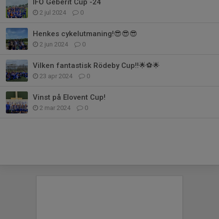
IFÖ Geberit Cup -24
2 jul 2024
0
Henkes cykelutmaning!😎😎😎
2 jun 2024
0
Vilken fantastisk Rödeby Cup!!🌟⚽️🌟
23 apr 2024
0
Vinst på Elovent Cup!
2 mar 2024
0