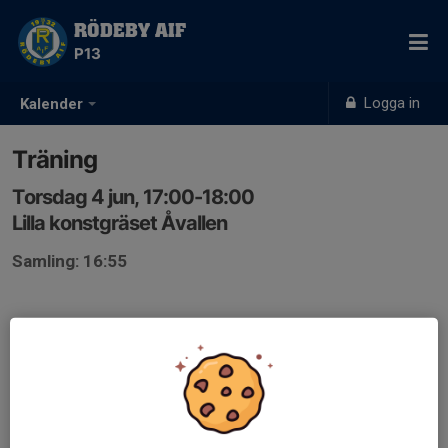
RÖDEBY AIF
P13
Logga in
Kalender
Träning
Torsdag 4 jun, 17:00-18:00
Lilla konstgräset Åvallen
Samling: 16:55