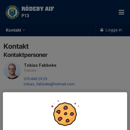
RÖDEBY AIF
P13
Logga in
Kontakt
Kontakt
Kontaktpersoner
Tobias Fabbeke
Tränare
070-840 29 29
tobias_fabbeke@hotmail.com
Marcuz Silverbark
Tränare
070-974 83 14
siilverbark@hotmail.com