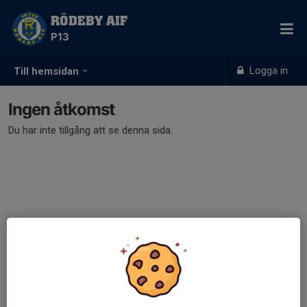
RÖDEBY AIF
P13
Logga in
Till hemsidan
Ingen åtkomst
Du har inte tillgång att se denna sida.