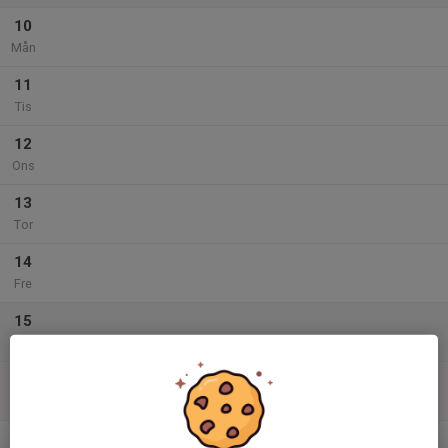
10
Mån
11
Tis
12
Ons
13
Tor
14
Fre
15
Lör
16
Sön
v.34