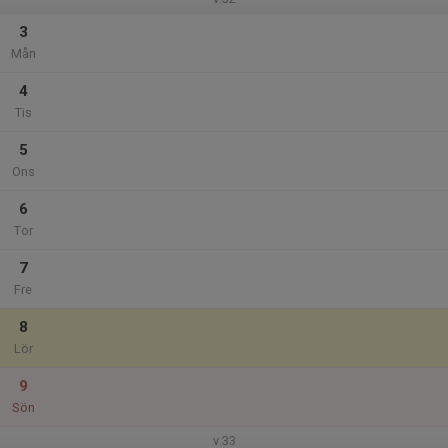
3
Mån
4
Tis
5
Ons
6
Tor
7
Fre
8
Lör
9
Sön
v.33