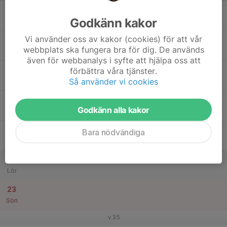
17
Godkänn kakor
Mån
Vi använder oss av kakor (cookies) för att vår
18
webbplats ska fungera bra för dig. De används
Tis
även för webbanalys i syfte att hjälpa oss att
19
förbättra våra tjänster.
Så använder vi cookies
Ons
20
Godkänn alla kakor
Tor
21
Bara nödvändiga
Fre
22
Lör
23
Sön
v.35