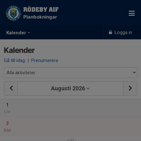
RÖDEBY AIF
Planbokningar
Logga in
Kalender
Kalender
Gå till idag
|
Prenumerera
Augusti 2026
1
Lör
2
Sön
v.32