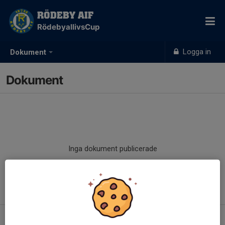
RÖDEBY AIF
RödebyallivsCup
Logga in
Dokument
Dokument
Inga dokument publicerade