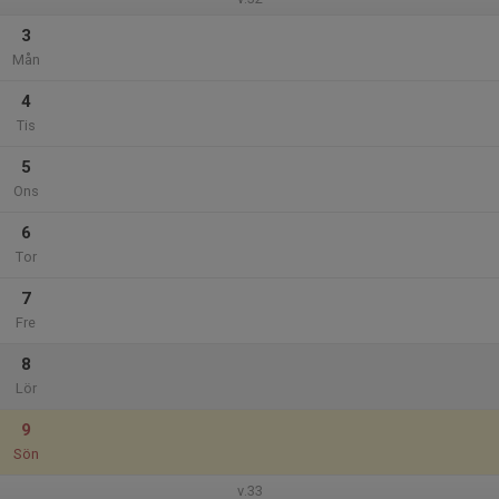
3
Mån
4
Tis
5
Ons
6
Tor
7
Fre
8
Lör
9
Sön
v.33