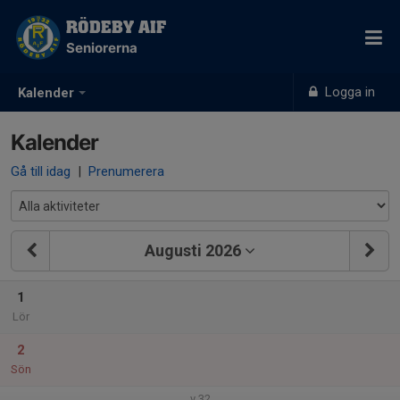
RÖDEBY AIF
Seniorerna
Logga in
Kalender
Kalender
Gå till idag
|
Prenumerera
Augusti 2026
1
Lör
2
Sön
v.32