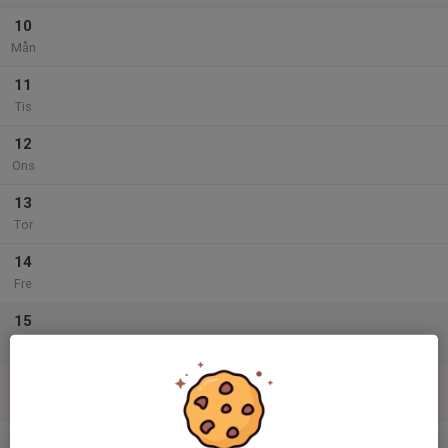
10
Mån
11
Tis
12
Ons
13
Tor
14
Fre
15
Lör
16
Sön
v.34