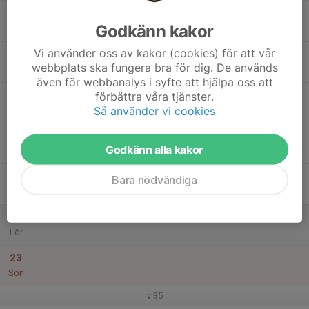
17
Godkänn kakor
Mån
Vi använder oss av kakor (cookies) för att vår
18
webbplats ska fungera bra för dig. De används
Tis
även för webbanalys i syfte att hjälpa oss att
19
förbättra våra tjänster.
Så använder vi cookies
Ons
20
Godkänn alla kakor
Tor
21
Bara nödvändiga
Fre
22
Lör
23
Sön
v.35