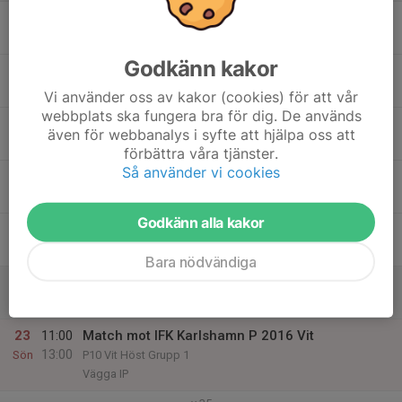
17
18:00
Träning p16
19:00
Mån
Sorkvallen
Godkänn kakor
18
Tis
Vi använder oss av kakor (cookies) för att vår
webbplats ska fungera bra för dig. De används
19
17:00
Träning p16
även för webbanalys i syfte att hjälpa oss att
18:30
Ons
Sorkvallen
förbättra våra tjänster.
Så använder vi cookies
20
17:00
Extra träning med p15
18:30
Tor
Åvallen
Godkänn alla kakor
21
Fre
Bara nödvändiga
22
Lör
23
11:00
Match mot IFK Karlshamn P 2016 Vit
13:00
Sön
P10 Vit Höst Grupp 1
Vägga IP