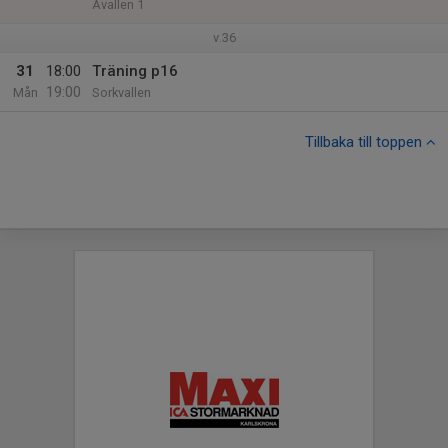
Åvallen 1
v.36
31
18:00
Träning p16
19:00
Mån
Sorkvallen
Tillbaka till toppen