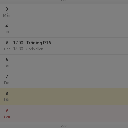
3
Mån
4
Tis
5
17:00
Träning P16
18:30
Ons
Sorkvallen
6
Tor
7
Fre
8
Lör
9
Sön
v.33