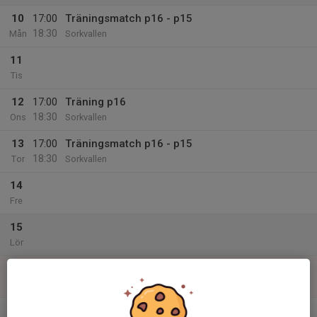
10
17:00
Träningsmatch p16 - p15
18:30
Mån
Sorkvallen
11
Tis
12
17:00
Träning p16
18:30
Ons
Sorkvallen
13
17:00
Träningsmatch p16 - p15
18:30
Tor
Sorkvallen
14
Fre
15
Lör
16
Sön
v.34